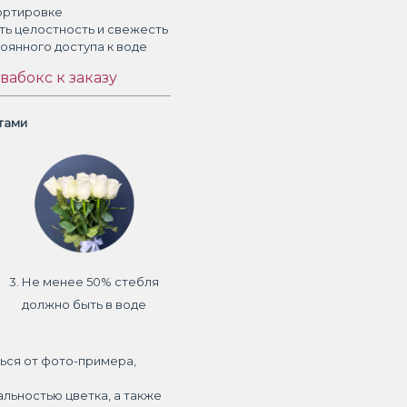
ортировке
ть целостность и свежесть
тоянного доступа к воде
вабокс к заказу
етами
3. Не менее 50% стебля
должно быть в воде
ься от фото-примера,
альностью цветка, а также