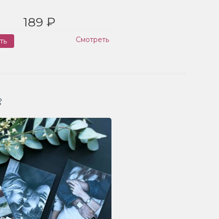
189 ₽
Смотреть
ть
Заказ
