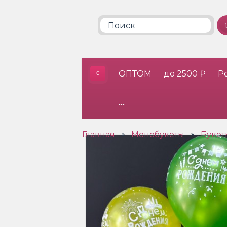
ОПТОМ
до 2500 ₽
Р
•••
Главная
Монобукеты
Букет
»
»