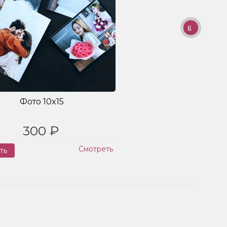
Фото 10x15
300 ₽
Смотреть
ть
Заказ