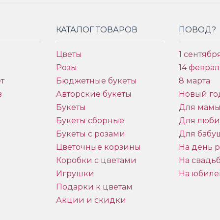
КАТАЛОГ ТОВАРОВ
ПОВОД?
Цветы
1 сентябр
Розы
14 феврал
т
Бюджетные букеты
8 марта
в
Авторские букеты
Новый го
Букеты
Для мам
Букеты сборные
Для люб
Букеты с розами
Для бабу
и
Цветочные корзины
На день 
Коробки с цветами
На свадь
Игрушки
На юбиле
Подарки к цветам
Акции и скидки