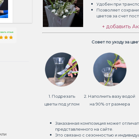
Удобен при трансп
Позволяет сохрани
цветов
за счет пос
+ добавить Ак
Совет по уходу за цв
1. Подрезать
2. Наполнить вазу водой
цветы под углом
на 90% от размера
Заказанная композиция может отличат
представленного на сайте.
или
Это связано с сезонностью и индивиду