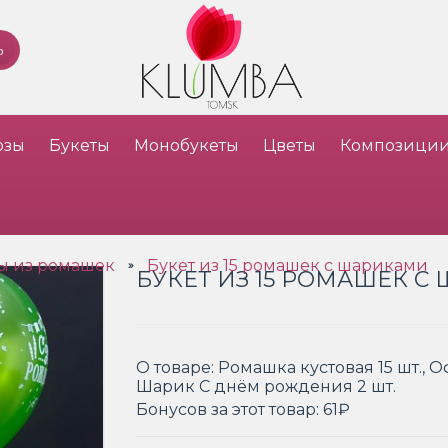
озы
Букеты
Монобукеты
Цветы
Композици
ы из ромашек
Букет из 15 ромашек с шариками
»
БУКЕТ ИЗ 15 РОМАШЕК 
О товаре:
Ромашка кустовая 15 шт., 
Шарик С днём рождения 2 шт.
Бонусов за этот товар:
61₽