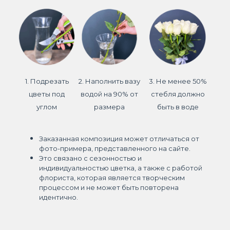
1. Подрезать
2. Наполнить вазу
3. Не менее 50%
цветы под
водой на 90% от
стебля должно
углом
размера
быть в воде
Заказанная композиция может отличаться от
фото-примера, представленного на сайте.
Это связано с сезонностью и
индивидуальностью цветка, а также с работой
флориста, которая является творческим
процессом и не может быть повторена
идентично.