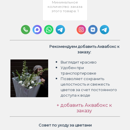
Минимальное
количество заказа
этого товара: 1
Рекомендуем добавить Аквабокс к
заказу:
Выглядит красиво
Удобен при
транспортировке
Позволяет сохранить
целостность и свежесть
цветов
за счет постоянного
доступа к воде
+ добавить Аквабокс к
заказу
Совет по уходу за цветами