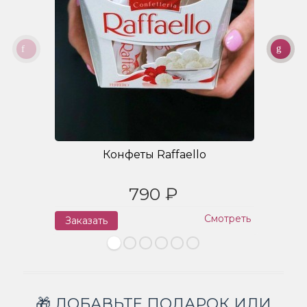
Конфеты Raffaello
790 ₽
Смотреть
Заказать
З
🎁 ДОБАВЬТЕ ПОДАРОК ИЛИ