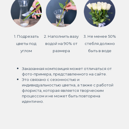
1. Подрезать
2. Наполнить вазу
3. Не менее 50%
цветы под
водой на 90% от
стебля должно
углом
размера
быть в воде
Заказанная композиция может отличаться от
фото-примера, представленного на сайте.
Это связано с сезонностью и
индивидуальностью цветка, а также с работой
флориста, которая является творческим
процессом и не может быть повторена
идентично.