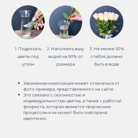
1. Подрезать
2. Наполнить вазу
3. Не менее 50%
цветы под
водой на 90% от
стебля должно
углом
размера
быть в воде
Заказанная композиция может отличаться от
фото-примера, представленного на сайте.
Это связано с сезонностью и
индивидуальностью цветка, а также с работой
флориста, которая является творческим
процессом и не может быть повторена
идентично.