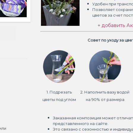
Удобен при трансп
Позволяет сохрани
цветов
за счет пос
+ добавить Ак
Совет по уходу за цв
1. Подрезать
2. Наполнить вазу водой
цветы под углом
на 90% от размера
Заказанная композиция может отличат
представленного на сайте.
или
Это связано с сезонностью и индивиду