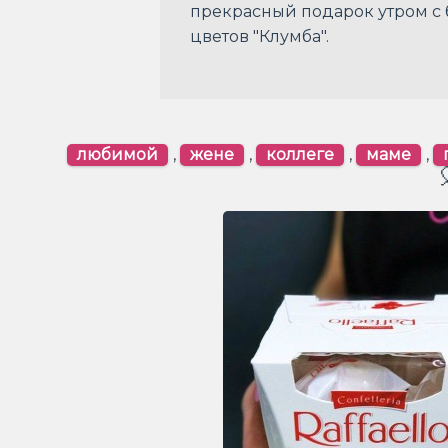
прекрасный подарок утром с б
цветов "Клумба".
любимой
,
жене
,
коллеге
,
маме
,