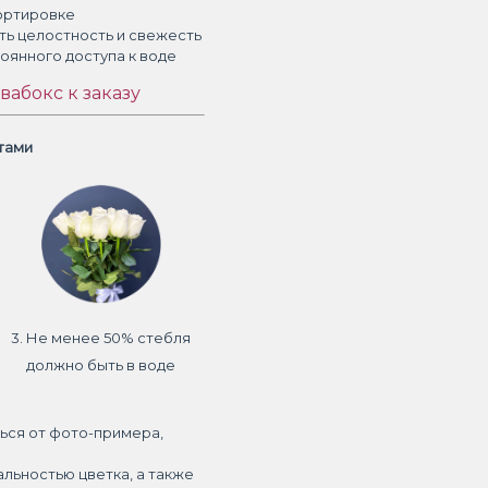
ортировке
ть целостность и свежесть
тоянного доступа к воде
вабокс к заказу
етами
3. Не менее 50% стебля
должно быть в воде
ься от фото-примера,
альностью цветка, а также