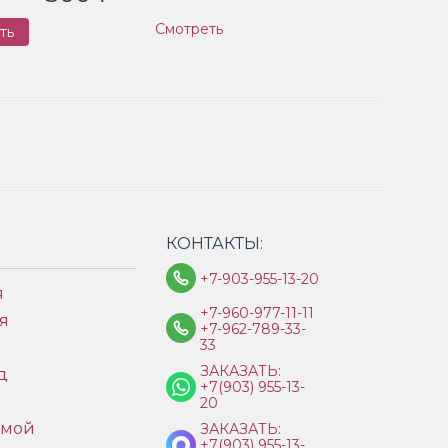
Смотреть
ть
Заказ
КОНТАКТЫ:
+7-903-955-13-20
я
+7-960-977-11-11
я
+7-962-789-33-
33
ЗАКАЗАТЬ:
д
+7(903) 955-13-
ы
20
имой
ЗАКАЗАТЬ:
+7(903) 955-13-