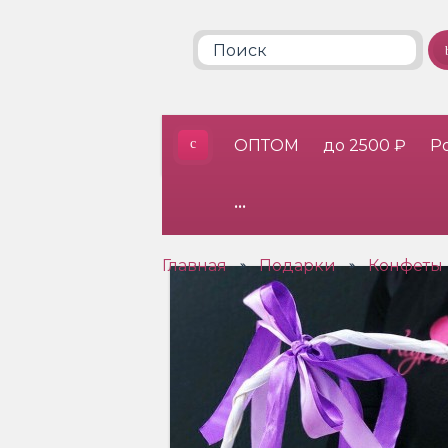
ОПТОМ
до 2500 ₽
Р
•••
Главная
Подарки
Конфеты 
»
»