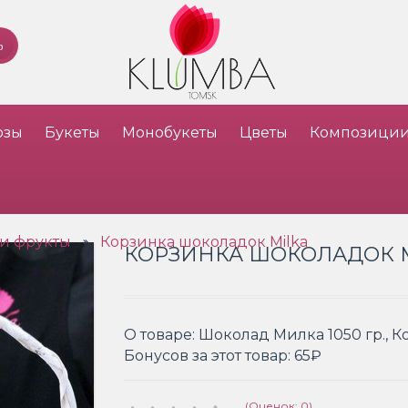
озы
Букеты
Монобукеты
Цветы
Композици
и фрукты
Корзинка шоколадок Milka
»
КОРЗИНКА ШОКОЛАДОК 
О товаре:
Шоколад Милка 1050 гр., К
Бонусов за этот товар:
65₽
(Оценок: 0)