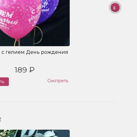
 с гелием День рождения
189 ₽
Смотреть
ть
Заказ
