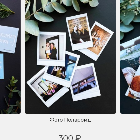
Фото Полароид
300 ₽