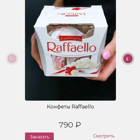
Конфеты Raffaello
790 ₽
Смотреть
Заказать
З