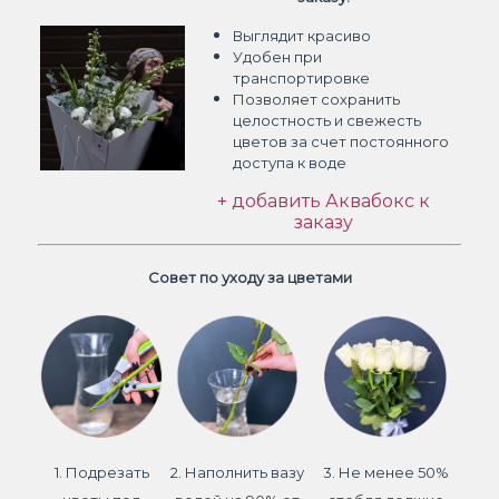
Выглядит красиво
Удобен при
транспортировке
Позволяет сохранить
целостность и свежесть
цветов
за счет постоянного
доступа к воде
+ добавить Аквабокс к
заказу
Совет по уходу за цветами
1. Подрезать
2. Наполнить вазу
3. Не менее 50%