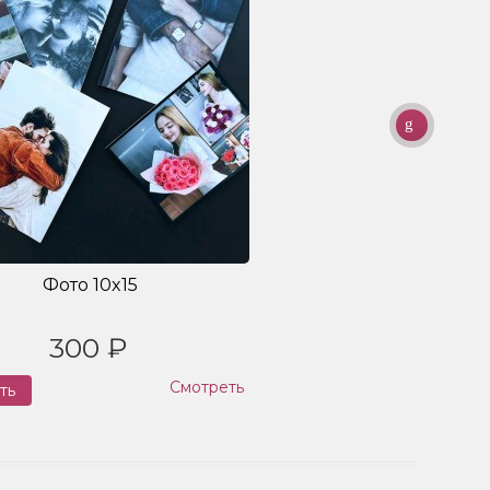
Фото 10x15
300 ₽
Смотреть
ть
Заказ