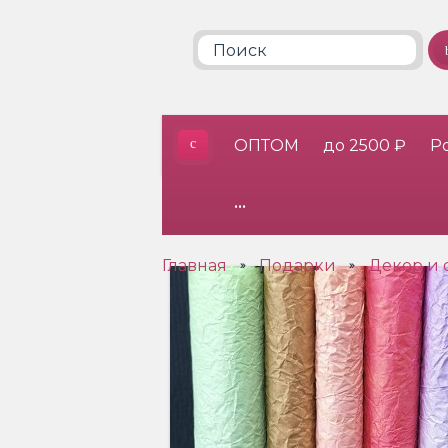
ОПТОМ
до 2500 ₽
Р
•••
Главная
Подарки
Декор и 
»
»