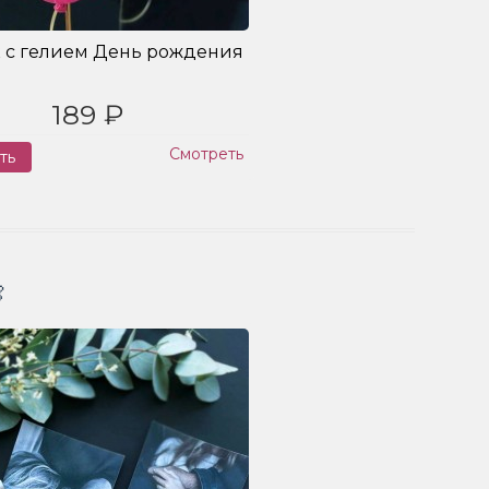
 с гелием День рождения
189 ₽
Смотреть
ть
Заказ
