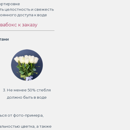
ортировке
ть целостность и свежесть
тоянного доступа к воде
вабокс к заказу
етами
3. Не менее 50% стебля
должно быть в воде
ься от фото-примера,
альностью цветка, а также