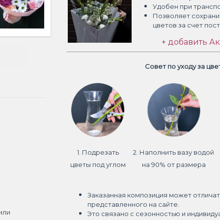
Удобен при трансп
Позволяет сохрани
цветов
за счет пос
+ добавить Ак
Совет по уходу за цв
1. Подрезать
2. Наполнить вазу водой
цветы под углом
на 90% от размера
Заказанная композиция может отличат
представленного на сайте.
или
Это связано с сезонностью и индивиду