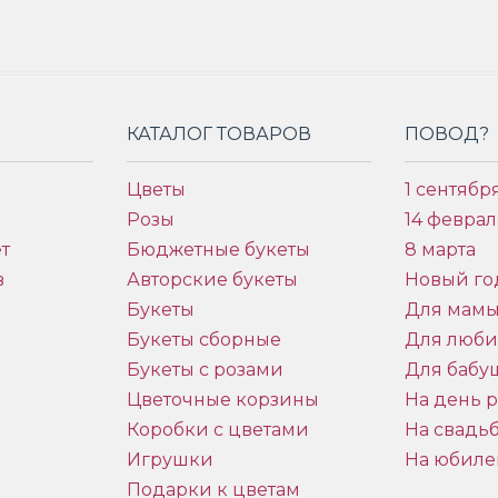
КАТАЛОГ ТОВАРОВ
ПОВОД?
Цветы
1 сентябр
Розы
14 феврал
т
Бюджетные букеты
8 марта
в
Авторские букеты
Новый го
Букеты
Для мам
Букеты сборные
Для люб
Букеты с розами
Для бабу
и
Цветочные корзины
На день 
Коробки с цветами
На свадь
Игрушки
На юбиле
Подарки к цветам