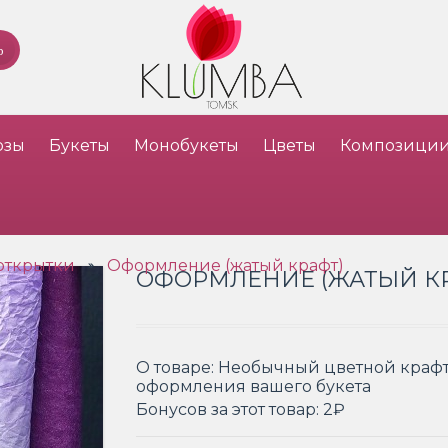
озы
Букеты
Монобукеты
Цветы
Композици
открытки
Оформление (жатый крафт)
»
ОФОРМЛЕНИЕ (ЖАТЫЙ К
О товаре:
Необычный цветной крафт
оформления вашего букета
Бонусов за этот товар:
2₽