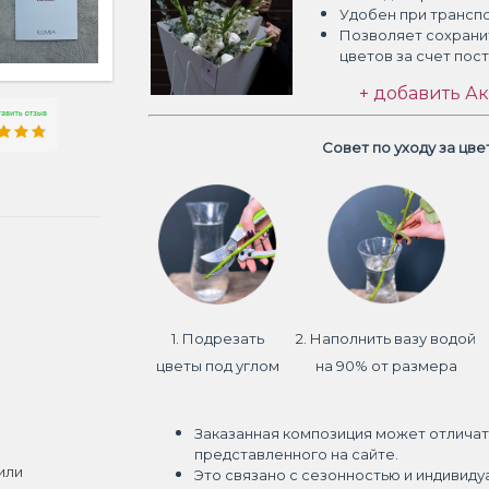
Удобен при трансп
Позволяет сохрани
цветов
за счет пос
+ добавить Ак
Совет по уходу за цв
1. Подрезать
2. Наполнить вазу водой
цветы под углом
на 90% от размера
Заказанная композиция может отличат
представленного на сайте.
или
Это связано с сезонностью и индивиду