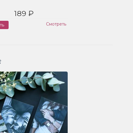
189 ₽
Смотреть
ть
Заказ
