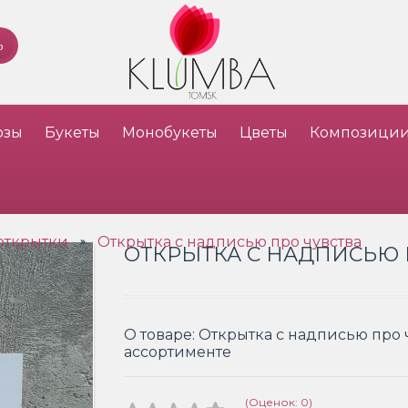
озы
Букеты
Монобукеты
Цветы
Композици
открытки
Открытка с надписью про чувства
»
ОТКРЫТКА С НАДПИСЬЮ 
О товаре:
Открытка с надписью про 
ассортименте
(Оценок: 0)