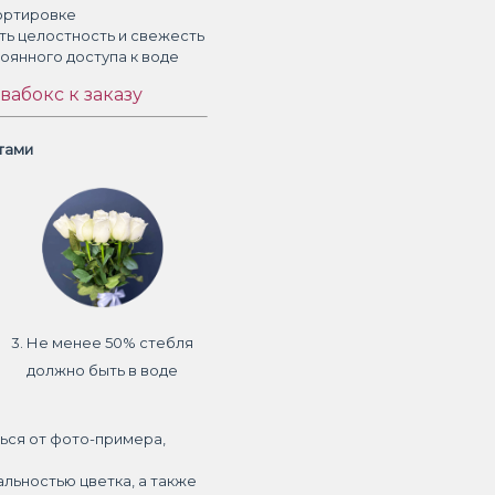
ортировке
ть целостность и свежесть
тоянного доступа к воде
вабокс к заказу
етами
3. Не менее 50% стебля
должно быть в воде
ься от фото-примера,
альностью цветка, а также