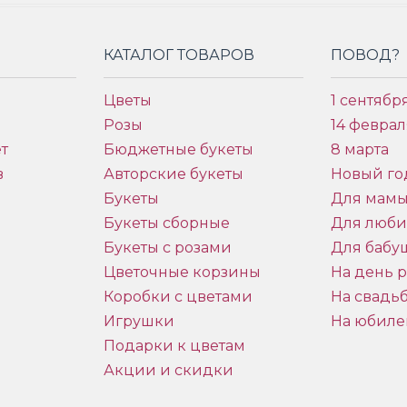
КАТАЛОГ ТОВАРОВ
ПОВОД?
Цветы
1 сентябр
Розы
14 феврал
т
Бюджетные букеты
8 марта
в
Авторские букеты
Новый го
Букеты
Для мам
Букеты сборные
Для люб
Букеты с розами
Для бабу
и
Цветочные корзины
На день 
Коробки с цветами
На свадь
Игрушки
На юбиле
Подарки к цветам
Акции и скидки