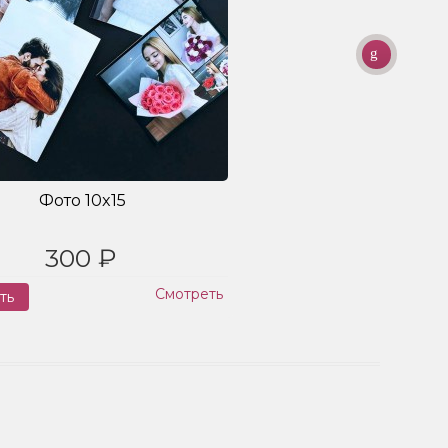
Фото 10x15
300 ₽
Смотреть
ть
Заказ