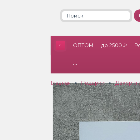
ОПТОМ
до 2500 ₽
Р
•••
Главная
Подарки
Декор и 
»
»