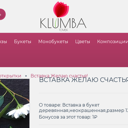
озы
Букеты
Монобукеты
Цветы
Композици
открытки
Вставка Желаю счастья!
»
ВСТАВКА ЖЕЛАЮ СЧАСТЬЯ
О товаре:
Вставка в букет
деревянная,неокрашенная,размер 1
Бонусов за этот товар:
1₽