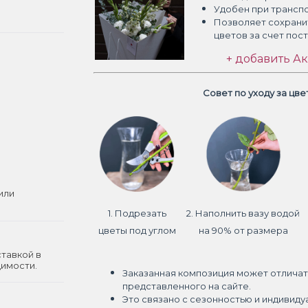
Удобен при трансп
Позволяет сохрани
цветов
за счет пос
+ добавить Ак
Совет по уходу за цв
или
1. Подрезать
2. Наполнить вазу водой
цветы под углом
на 90% от размера
ставкой в
димости.
Заказанная композиция может отличат
представленного на сайте.
Это связано с сезонностью и индивиду