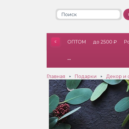
ОПТОМ
до 2500 ₽
Р
•••
Главная
Подарки
Декор и 
»
»