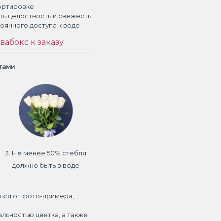
ортировке
ть целостность и свежесть
тоянного доступа к воде
вабокс к заказу
етами
3. Не менее 50% стебля
должно быть в воде
ься от фото-примера,
альностью цветка, а также