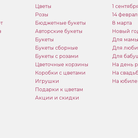
Цветы
1 сентябр
Розы
14 феврал
т
Бюджетные букеты
8 марта
в
Авторские букеты
Новый го
Букеты
Для мам
Букеты сборные
Для люб
Букеты с розами
Для бабу
и
Цветочные корзины
На день 
Коробки с цветами
На свадь
Игрушки
На юбиле
Подарки к цветам
Акции и скидки