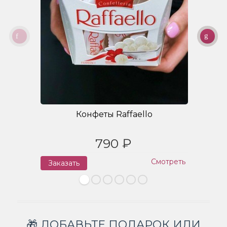
Конфеты Raffaello
790 ₽
Смотреть
Заказать
З
🎁 ДОБАВЬТЕ ПОДАРОК ИЛИ