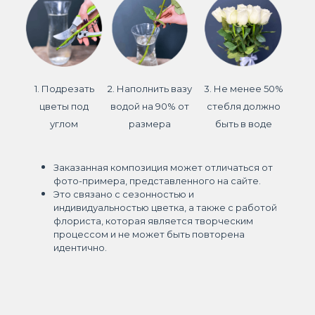
1. Подрезать
2. Наполнить вазу
3. Не менее 50%
цветы под
водой на 90% от
стебля должно
углом
размера
быть в воде
Заказанная композиция может отличаться от
фото-примера, представленного на сайте.
Это связано с сезонностью и
индивидуальностью цветка, а также с работой
флориста, которая является творческим
процессом и не может быть повторена
идентично.