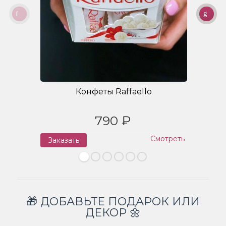
Конфеты Raffaello
790 ₽
Смотреть
Заказать
З
🎁 ДОБАВЬТЕ ПОДАРОК ИЛИ
ДЕКОР 🌼