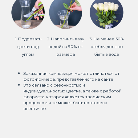
1. Подрезать
2. Наполнить вазу
3. Не менее 50%
цветы под
водой на 90% от
стебля должно
углом
размера
быть в воде
Заказанная композиция может отличаться от
фото-примера, представленного на сайте.
Это связано с сезонностью и
индивидуальностью цветка, а также с работой
флориста, которая является творческим
процессом и не может быть повторена
идентично.