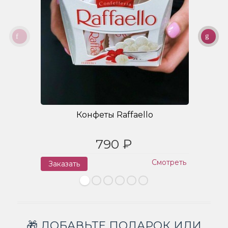
Конфеты Raffaello
790 ₽
Смотреть
Заказать
З
🎁 ДОБАВЬТЕ ПОДАРОК ИЛИ