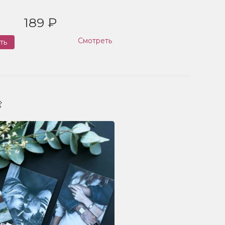
189 ₽
Смотреть
ть
Заказ
