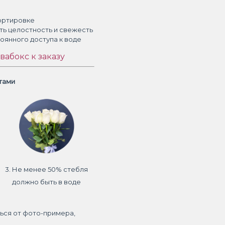
ортировке
ть целостность и свежесть
тоянного доступа к воде
вабокс к заказу
етами
3. Не менее 50% стебля
должно быть в воде
ься от фото-примера,