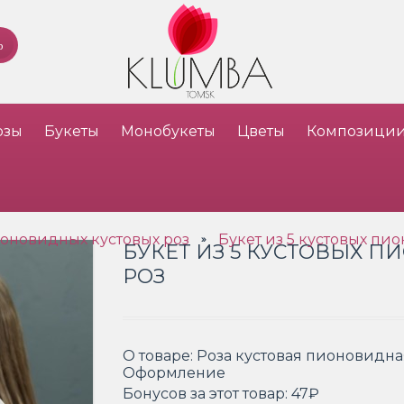
озы
Букеты
Монобукеты
Цветы
Композици
ионовидных кустовых роз
Букет из 5 кустовых пи
»
БУКЕТ ИЗ 5 КУСТОВЫХ 
РОЗ
О товаре:
Роза кустовая пионовидная
Оформление
Бонусов за этот товар:
47₽