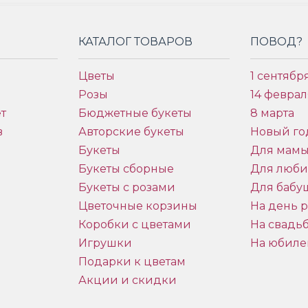
КАТАЛОГ ТОВАРОВ
ПОВОД?
Цветы
1 сентябр
Розы
14 феврал
т
Бюджетные букеты
8 марта
в
Авторские букеты
Новый го
Букеты
Для мам
Букеты сборные
Для люб
Букеты с розами
Для бабу
и
Цветочные корзины
На день 
Коробки с цветами
На свадь
Игрушки
На юбиле
Подарки к цветам
Акции и скидки