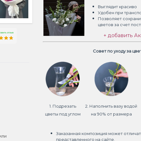
Выглядит красиво
Удобен при трансп
Позволяет сохрани
цветов
за счет пос
+ добавить Ак
Совет по уходу за цв
1. Подрезать
2. Наполнить вазу водой
цветы под углом
на 90% от размера
Заказанная композиция может отличат
или
представленного на сайте.