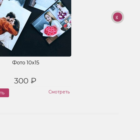
Фото 10x15
300 ₽
Смотреть
ть
Заказ