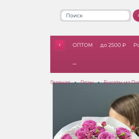
ОПТОМ
до 2500 ₽
Р
•••
Главная
Розы
Букеты из П
»
»