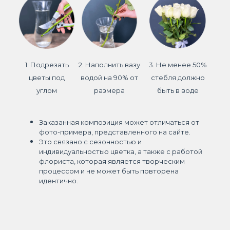
1. Подрезать
2. Наполнить вазу
3. Не менее 50%
цветы под
водой на 90% от
стебля должно
углом
размера
быть в воде
Заказанная композиция может отличаться от
фото-примера, представленного на сайте.
Это связано с сезонностью и
индивидуальностью цветка, а также с работой
флориста, которая является творческим
процессом и не может быть повторена
идентично.