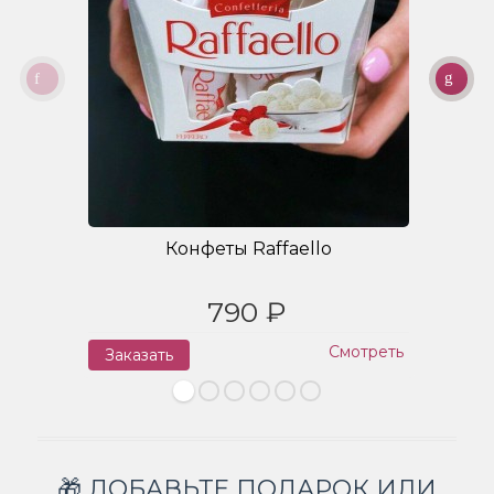
Конфеты Raffaello
790 ₽
Смотреть
Заказать
З
🎁 ДОБАВЬТЕ ПОДАРОК ИЛИ