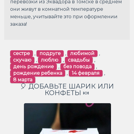
перевозки из Эквадора в Томске в среднем
они живут в комнатной температуре
меньше, учитывайте это при оформлении
заказа!
сестре
,
подруге
,
любимой
,
скучаю
,
люблю
,
свадьбы
,
день рождение
,
без повода
,
рождение ребенка
,
14 февраля
,
8 марта
🎈 ДОБАВЬТЕ ШАРИК ИЛИ
КОНФЕТЫ 🍬