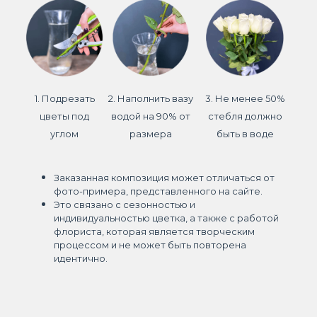
1. Подрезать
2. Наполнить вазу
3. Не менее 50%
цветы под
водой на 90% от
стебля должно
углом
размера
быть в воде
Заказанная композиция может отличаться от
фото-примера, представленного на сайте.
Это связано с сезонностью и
индивидуальностью цветка, а также с работой
флориста, которая является творческим
процессом и не может быть повторена
идентично.