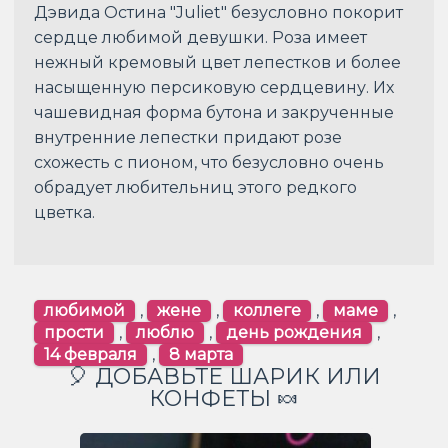
Дэвида Остина "Juliet" безусловно покорит
сердце любимой девушки. Роза имеет
нежный кремовый цвет лепестков и более
насыщенную персиковую сердцевину. Их
чашевидная форма бутона и закрученные
внутренние лепестки придают розе
схожесть с пионом, что безусловно очень
обрадует любительниц этого редкого
цветка.
любимой
,
жене
,
коллеге
,
маме
,
прости
,
люблю
,
день рождения
,
14 февраля
,
8 марта
🎈 ДОБАВЬТЕ ШАРИК ИЛИ
КОНФЕТЫ 🍬