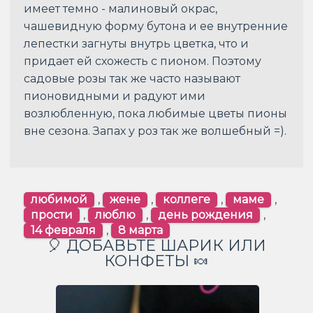
имеет темно - малиновый окрас,
чашевидную форму бутона и ее внутренние
лепестки загнуты внутрь цветка, что и
придает ей схожесть с пионом. Поэтому
садовые розы так же часто называют
пионовидными и радуют ими
возлюбленную, пока любимые цветы пионы
вне сезона. Запах у роз так же волшебный =).
любимой
,
жене
,
коллеге
,
маме
,
прости
,
люблю
,
день рождения
,
14 февраля
,
8 марта
🎈 ДОБАВЬТЕ ШАРИК ИЛИ
КОНФЕТЫ 🍬