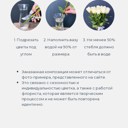
1. Подрезать
2. Наполнить вазу
3. Не менее 50%
цветы под
водой на 90% от
стебля должно
углом
размера
быть в воде
Заказанная композиция может отличаться от
фото-примера, представленного на сайте.
Это связано с сезонностью и
индивидуальностью цветка, а также с работой
флориста, которая является творческим
процессом и не может быть повторена
идентично.