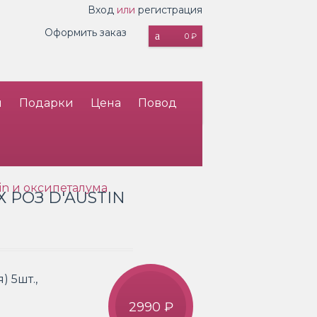
Вход
или
регистрация
Оформить заказ
0 ₽
и
Подарки
Цена
Повод
in и оксипеталума
РОЗ D'AUSTIN
) 5шт.,
2990 ₽