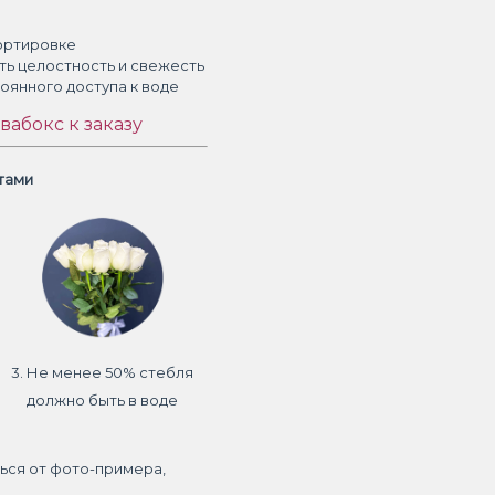
ортировке
ть целостность и свежесть
тоянного доступа к воде
вабокс к заказу
етами
3. Не менее 50% стебля
должно быть в воде
ься от фото-примера,