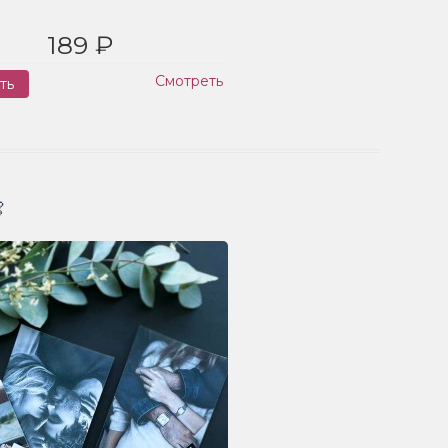
189 ₽
Смотреть
ть
Заказ
