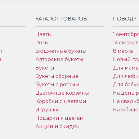
КАТАЛОГ ТОВАРОВ
ПОВОД?
Цветы
1 сентябр
Розы
14 феврал
т
Бюджетные букеты
8 марта
в
Авторские букеты
Новый го
Букеты
Для мам
Букеты сборные
Для люб
Букеты с розами
Для бабу
и
Цветочные корзины
На день 
Коробки с цветами
На свадь
Игрушки
На юбиле
Подарки к цветам
Акции и скидки