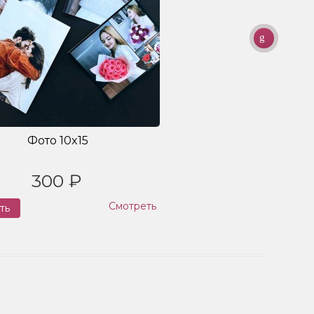
Фото 10x15
300 ₽
Смотреть
ть
Заказ