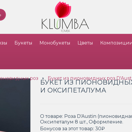
озы
Букеты
Монобукеты
Цветы
Композици
ионовидных роз
Букет из пионовидных роз D'Aust
»
БУКЕТ ИЗ ПИОНОВИДНЫХ 
И ОКСИПЕТАЛУМА
О товаре:
Роза D'Austin (пионовидная
Оксипеталум 8 шт., Оформление.
Бонусов за этот товар:
30₽