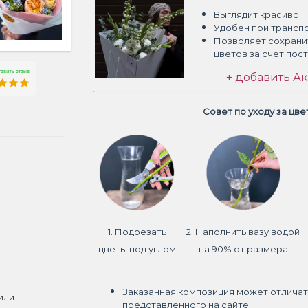
Выглядит красиво
Удобен при трансп
Позволяет сохрани
цветов
за счет пос
+ добавить Ак
Совет по уходу за цв
1. Подрезать
2. Наполнить вазу водой
цветы под углом
на 90% от размера
Заказанная композиция может отличат
или
представленного на сайте.