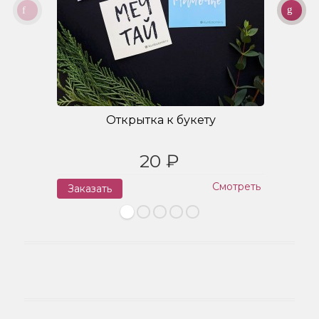
Открытка к букету
20 ₽
Смотреть
Заказать
З