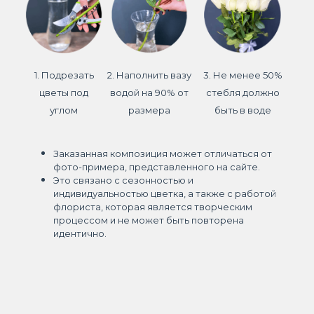
1. Подрезать
2. Наполнить вазу
3. Не менее 50%
цветы под
водой на 90% от
стебля должно
углом
размера
быть в воде
Заказанная композиция может отличаться от
фото-примера, представленного на сайте.
Это связано с сезонностью и
индивидуальностью цветка, а также с работой
флориста, которая является творческим
процессом и не может быть повторена
идентично.