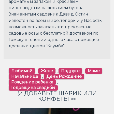
ароматным запахом и красивым
пионовидным раскрытием бутона.
Знаменитый садовник Дэвид Остин
известен во всём мире, теперь и у Вас есть
возможность заказать эти прекрасные
садовые розы с бесплатной доставкой по
Томску в течении одного часа с помощью
доставки цветов "Клумба".
Любимой
,
Жене
,
Подруге
,
Маме
,
Начальнице
,
День Рождение
,
Рождение ребенка
,
Годовщина свадьбы
🎈 ДОБАВЬТЕ ШАРИК ИЛИ
КОНФЕТЫ 🍬