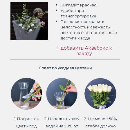
Выглядит красиво
Удобен при
транспортировке
Позволяет сохранить
целостность и свежесть
цветов
за счет постоянного
доступа к воде
+ добавить Аквабокс к
заказу
Совет по уходу за цветами
1. Подрезать
2. Наполнить вазу
3. Не менее 50%
цветы под
водой на 90% от
стебля должно