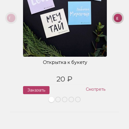
Открытка к букету
20 ₽
Смотреть
Заказать
З