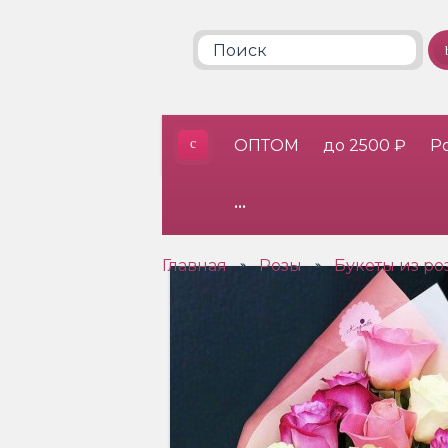
ОПТОМ
до 2500 ₽
Р
•••
Главная
Розы
Букеты из ро
»
»