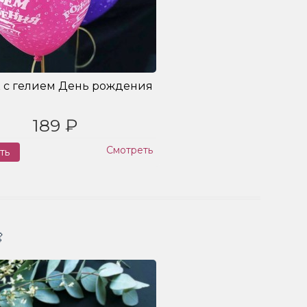
 с гелием День рождения
189 ₽
Смотреть
ть
Заказ
