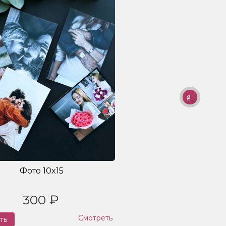
Фото 10x15
300 ₽
Смотреть
ть
Заказ