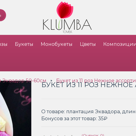
озы
Букеты
Монобукеты
Цветы
Композици
з Эквадор 50-60см
Букет из 11 роз Нежное ассорти
»
БУКЕТ ИЗ 11 РОЗ НЕЖНОЕ
О товаре:
плантация Эквадора, длин
Бонусов за этот товар:
35₽
(Оценок: 0)