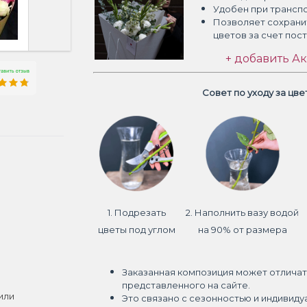
Удобен при трансп
Позволяет сохрани
цветов
за счет пос
+ добавить Ак
Совет по уходу за цв
1. Подрезать
2. Наполнить вазу водой
цветы под углом
на 90% от размера
Заказанная композиция может отличат
представленного на сайте.
или
Это связано с сезонностью и индивиду