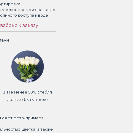
ортировке
ть целостность и свежесть
тоянного доступа к воде
вабокс к заказу
етами
3. Не менее 50% стебля
должно быть в воде
ься от фото-примера,
альностью цветка, а также