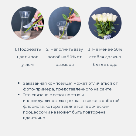
1. Подрезать
2. Наполнить вазу
3. Не менее 50%
цветы под
водой на 90% от
стебля должно
углом
размера
быть в воде
Заказанная композиция может отличаться от
фото-примера, представленного на сайте.
Это связано с сезонностью и
индивидуальностью цветка, а также с работой
флориста, которая является творческим
процессом и не может быть повторена
идентично.