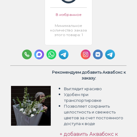
В избранное
Минимальное
количество заказа
этого товара: 1
Рекомендуем добавить Аквабокс к
заказу:
Выглядит красиво
Удобен при
транспортировке
Позволяет сохранить
целостность и свежесть
цветов
за счет постоянного
доступа к воде
+ добавить Аквабокс к