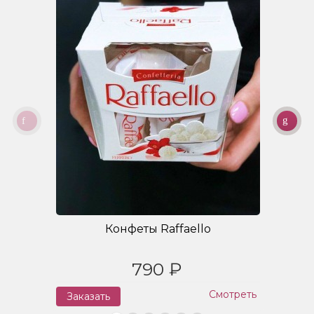
Конфеты Raffaello
790 ₽
Смотреть
Заказать
З