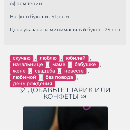
оформлении.
На фото букет из 51 розы.
Цена указана за минимальный букет - 25 роз
скучаю
,
люблю
,
юбилей
,
начальнице
,
маме
,
бабушке
,
жене
,
свадьба
,
невесте
,
любимой
,
без повода
,
день рождения
🎈 ДОБАВЬТЕ ШАРИК ИЛИ
КОНФЕТЫ 🍬