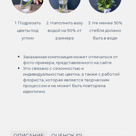
1. Подрезать
2. Наполнить вазу
3. Не менее 50%
цветы под
водой на 90% от
стебля должно
углом
размера
быть в воде
Заказанная композиция может отличаться от
фото-примера, представленного на сайте.
Это связано с сезонностью и
индивидуальностью цветка, а также с работой
флориста, которая является творческим
процессом и не может быть повторена
идентично.
ОПИСАНИЕ:
ОЦЕНОК (0)