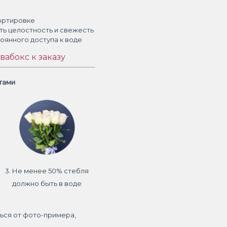
ортировке
ть целостность и свежесть
тоянного доступа к воде
вабокс к заказу
етами
3. Не менее 50% стебля
должно быть в воде
ься от фото-примера,