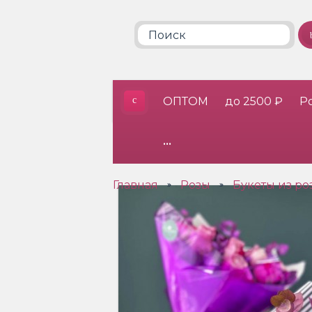
ОПТОМ
до 2500 ₽
Р
•••
Главная
Розы
Букеты из р
»
»