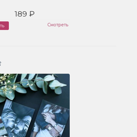
189 ₽
Смотреть
ть
Заказ
