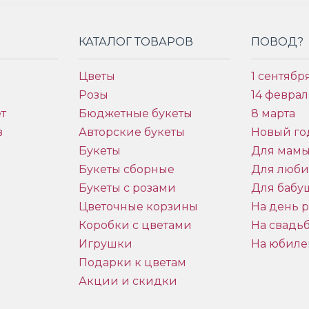
КАТАЛОГ ТОВАРОВ
ПОВОД?
Цветы
1 сентябр
Розы
14 феврал
т
Бюджетные букеты
8 марта
в
Авторские букеты
Новый го
Букеты
Для мам
Букеты сборные
Для люб
Букеты с розами
Для бабу
и
Цветочные корзины
На день 
Коробки с цветами
На свадь
Игрушки
На юбиле
Подарки к цветам
Акции и скидки