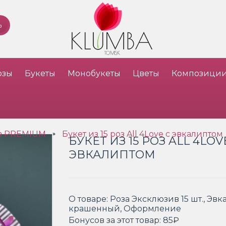
озы
Букеты
Монобукеты
Цветы
Композици
оз PREMIUM
Букет из 15 роз All 4Love с эвкалиптом
»
БУКЕТ ИЗ 15 РОЗ ALL 4LOV
ЭВКАЛИПТОМ
О товаре:
Роза Эксклюзив 15 шт., Эвк
крашенный, Оформление
Бонусов за этот товар:
85₽