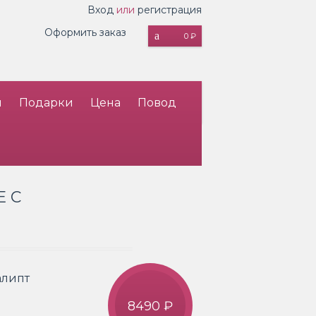
Вход
или
регистрация
Оформить заказ
0 ₽
и
Подарки
Цена
Повод
E С
алипт
8490 ₽