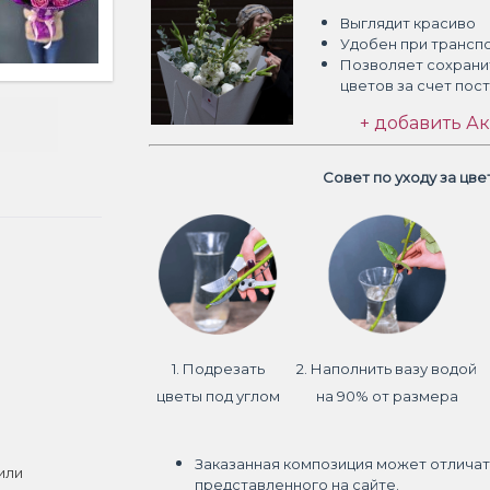
Выглядит красиво
Удобен при трансп
Позволяет сохрани
цветов
за счет пос
+ добавить Ак
Совет по уходу за цв
1. Подрезать
2. Наполнить вазу водой
цветы под углом
на 90% от размера
Заказанная композиция может отличат
или
представленного на сайте.