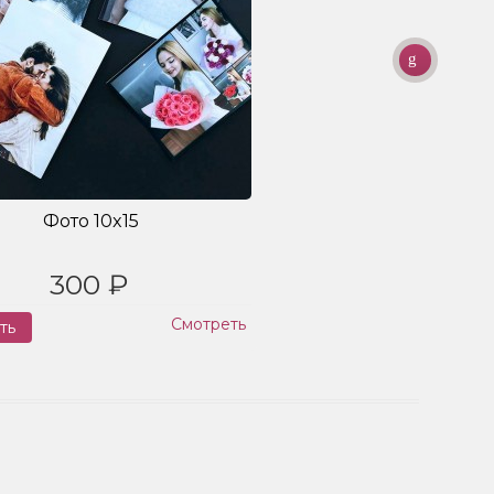
Фото 10x15
300 ₽
Смотреть
ть
Заказ