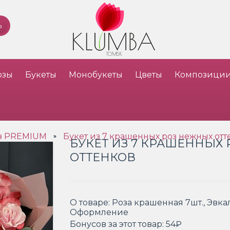
озы
Букеты
Монобукеты
Цветы
Композици
оз PREMIUM
Букет из 7 крашенных роз нежных отт
»
БУКЕТ ИЗ 7 КРАШЕННЫХ
ОТТЕНКОВ
О товаре:
Роза крашенная 7шт., Эвкал
Оформление
Бонусов за этот товар:
54₽