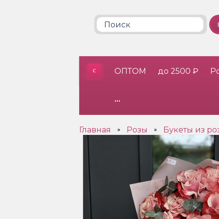
ОПТОМ
до 2500 ₽
Р
•••
Главная
Розы
Букеты из р
»
»