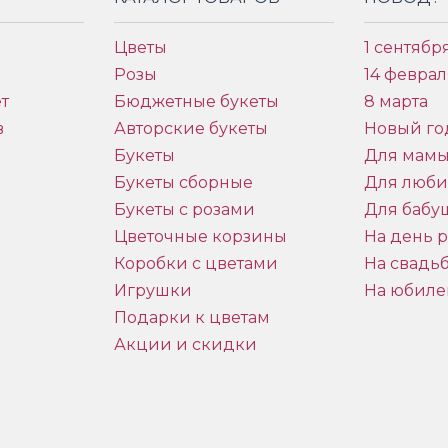
Цветы
1 сентябр
Розы
14 феврал
т
Бюджетные букеты
8 марта
в
Авторские букеты
Новый го
Букеты
Для мам
Букеты сборные
Для люб
Букеты с розами
Для бабу
и
Цветочные корзины
На день 
Коробки с цветами
На свадь
Игрушки
На юбиле
Подарки к цветам
Акции и скидки