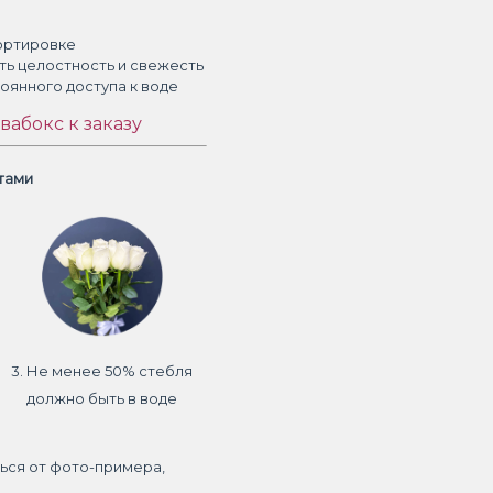
ортировке
ть целостность и свежесть
тоянного доступа к воде
вабокс к заказу
етами
3. Не менее 50% стебля
должно быть в воде
ься от фото-примера,