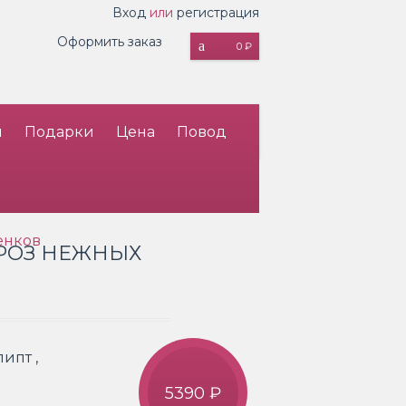
Вход
или
регистрация
Оформить заказ
0 ₽
и
Подарки
Цена
Повод
енков
 РОЗ НЕЖНЫХ
ипт ,
5390 ₽