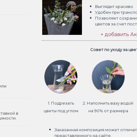
Выглядит красиво
Удобен при трансп
Позволяет сохрани
цветов
за счет пос
+ добавить Ак
Совет по уходу за цв
или
1. Подрезать
2. Наполнить вазу водой
цветы под углом
на 90% от размера
ставкой в
димости.
Заказанная композиция может отличат
представленного на сайте.