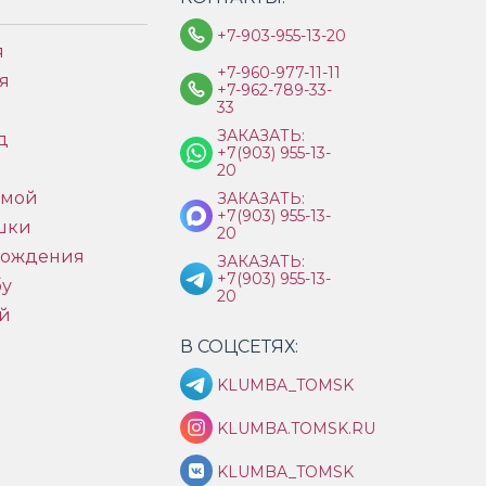
+7-903-955-13-20
я
+7-960-977-11-11
я
+7-962-789-33-
33
ЗАКАЗАТЬ:
д
+7(903) 955-13-
ы
20
имой
ЗАКАЗАТЬ:
+7(903) 955-13-
шки
20
рождения
ЗАКАЗАТЬ:
+7(903) 955-13-
бу
20
й
В СОЦСЕТЯХ:
KLUMBA_TOMSK
KLUMBA.TOMSK.RU
KLUMBA_TOMSK