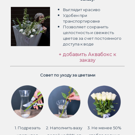
Выглядит красиво
Удобен при
транспортировке
Позволяет сохранить
целостность и свежесть
цветов
за счет постоянного
доступа к воде
+ добавить Аквабокс к
заказу
Совет по уходу за цветами
1. Подрезать
2. Наполнить вазу
3. Не менее 50%