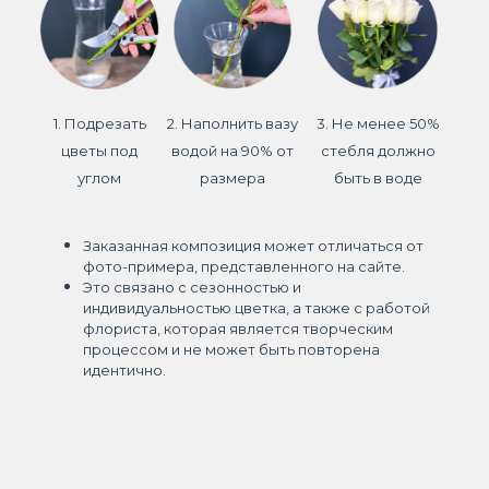
1. Подрезать
2. Наполнить вазу
3. Не менее 50%
цветы под
водой на 90% от
стебля должно
углом
размера
быть в воде
Заказанная композиция может отличаться от
фото-примера, представленного на сайте.
Это связано с сезонностью и
индивидуальностью цветка, а также с работой
флориста, которая является творческим
процессом и не может быть повторена
идентично.