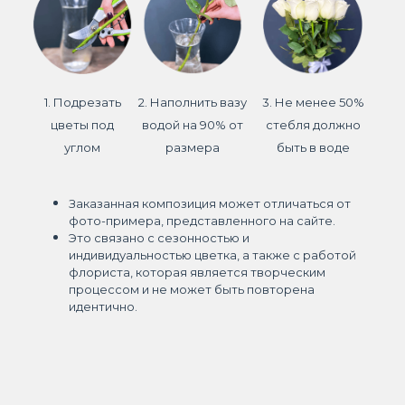
1. Подрезать
2. Наполнить вазу
3. Не менее 50%
цветы под
водой на 90% от
стебля должно
углом
размера
быть в воде
Заказанная композиция может отличаться от
фото-примера, представленного на сайте.
Это связано с сезонностью и
индивидуальностью цветка, а также с работой
флориста, которая является творческим
процессом и не может быть повторена
идентично.