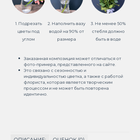
1. Подрезать
2. Наполнить вазу
3. Не менее 50%
цветы под
водой на 90% от
стебля должно
углом
размера
быть в воде
Заказанная композиция может отличаться от
фото-примера, представленного на сайте.
Это связано с сезонностью и
индивидуальностью цветка, а также с работой
флориста, которая является творческим
процессом и не может быть повторена
идентично.
ОПИСАНИЕ:
ОЦЕНОК (0)