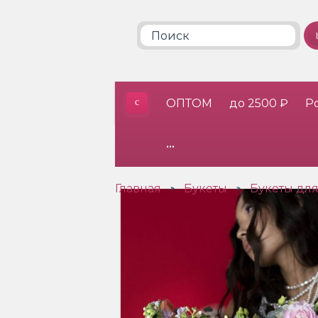
ОПТОМ
до 2500 ₽
Р
•••
Главная
Букеты
Букеты дл
»
»