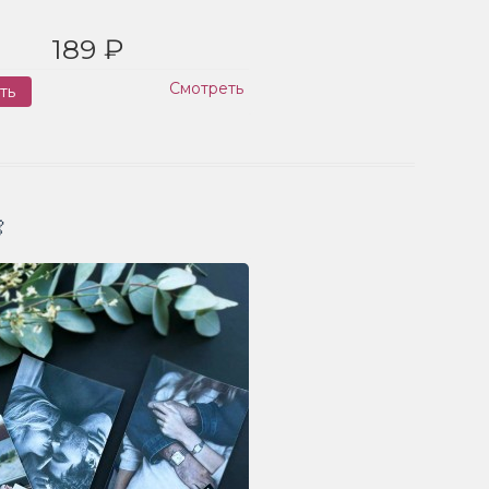
189 ₽
Смотреть
ть
Заказ
