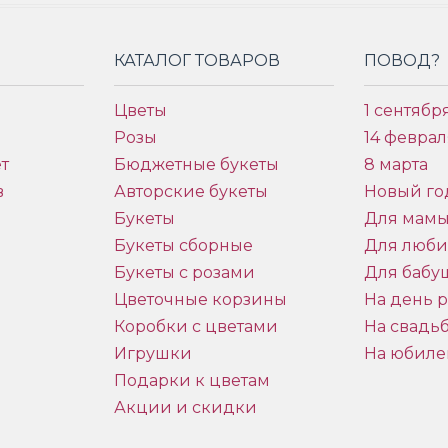
КАТАЛОГ ТОВАРОВ
ПОВОД?
Цветы
1 сентябр
Розы
14 феврал
т
Бюджетные букеты
8 марта
в
Авторские букеты
Новый го
Букеты
Для мам
Букеты сборные
Для люб
Букеты с розами
Для бабу
и
Цветочные корзины
На день 
Коробки с цветами
На свадь
Игрушки
На юбиле
Подарки к цветам
Акции и скидки