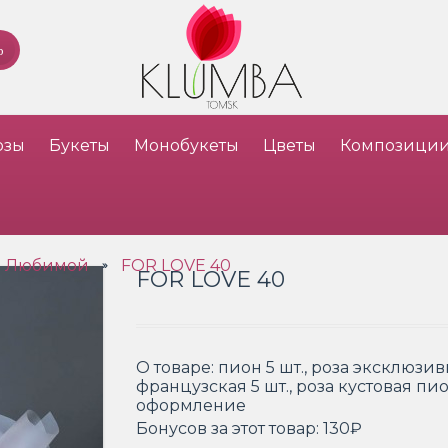
озы
Букеты
Монобукеты
Цветы
Композици
я Любимой
FOR LOVE 40
»
FOR LOVE 40
О товаре:
пион 5 шт., роза эксклюзивн
французская 5 шт., роза кустовая пи
оформление
Бонусов за этот товар:
130₽