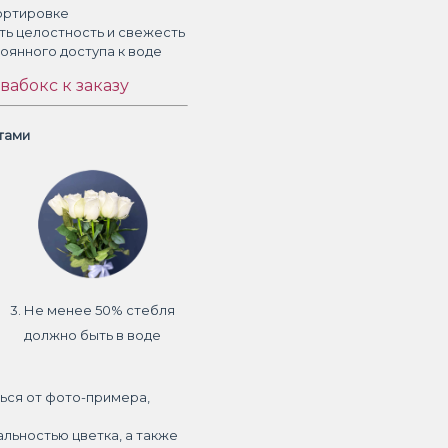
ортировке
ть целостность и свежесть
тоянного доступа к воде
вабокс к заказу
етами
3. Не менее 50% стебля
должно быть в воде
ься от фото-примера,
альностью цветка, а также