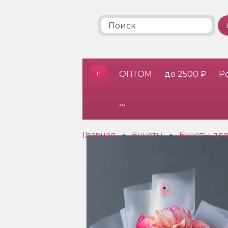
ОПТОМ
до 2500 ₽
Р
•••
Главная
Букеты
Букеты дл
»
»