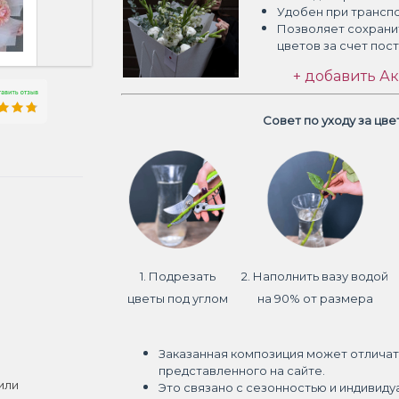
Удобен при трансп
Позволяет сохрани
цветов
за счет пос
+ добавить Ак
Совет по уходу за цв
1. Подрезать
2. Наполнить вазу водой
цветы под углом
на 90% от размера
Заказанная композиция может отличат
представленного на сайте.
или
Это связано с сезонностью и индивиду