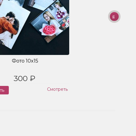
Фото 10x15
300 ₽
Смотреть
ть
Заказ