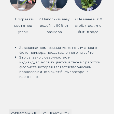
1. Подрезать
2. Наполнить вазу
3. Не менее 50%
цветы под
водой на 90% от
стебля должно
углом
размера
быть в воде
Заказанная композиция может отличаться от
фото-примера, представленного на сайте.
Это связано с сезонностью и
индивидуальностью цветка, а также с работой
флориста, которая является творческим
процессом и не может быть повторена
идентично.
ОПИСАНИЕ:
ОЦЕНОК (0)