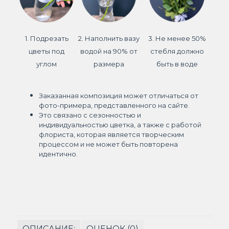
1. Подрезать
2. Наполнить вазу
3. Не менее 50%
цветы под
водой на 90% от
стебля должно
углом
размера
быть в воде
Заказанная композиция может отличаться от
фото-примера, представленного на сайте.
Это связано с сезонностью и
индивидуальностью цветка, а также с работой
флориста, которая является творческим
процессом и не может быть повторена
идентично.
ОПИСАНИЕ:
ОЦЕНОК (0)