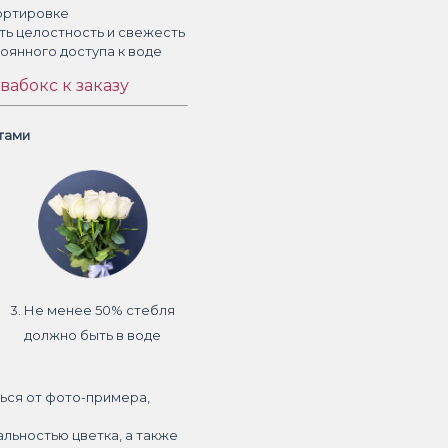
ортировке
ть целостность и свежесть
тоянного доступа к воде
вабокс к заказу
етами
3. Не менее 50% стебля
должно быть в воде
ься от фото-примера,
альностью цветка, а также