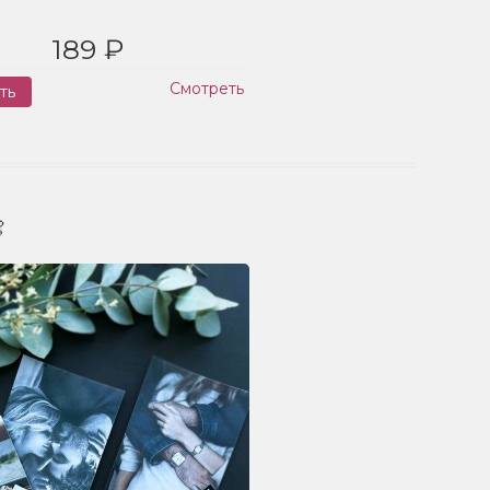
189 ₽
Смотреть
ть
Заказ
