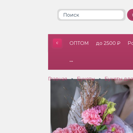
ОПТОМ
до 2500 ₽
Р
•••
Главная
Букеты
Букеты дл
»
»