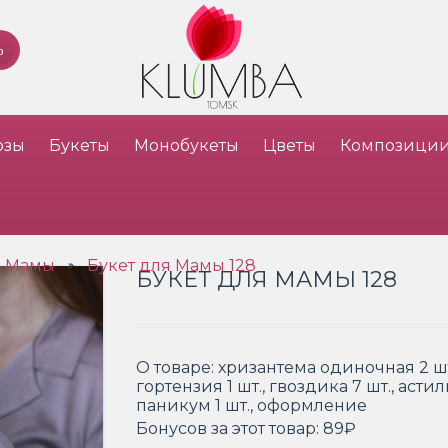
озы
Букеты
Монобукеты
Цветы
Композици
я Мамы
Букет для Мамы 128
»
БУКЕТ ДЛЯ МАМЫ 128
О товаре:
хризантема одиночная 2 шт.
гортензия 1 шт., гвоздика 7 шт., астиль
паникум 1 шт., оформление
Бонусов за этот товар:
89₽