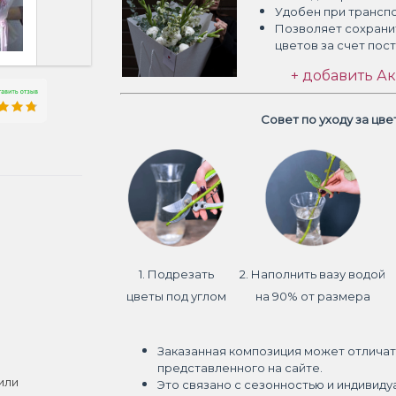
Удобен при трансп
Позволяет сохрани
цветов
за счет пос
+ добавить Ак
Совет по уходу за цв
1. Подрезать
2. Наполнить вазу водой
цветы под углом
на 90% от размера
Заказанная композиция может отличат
представленного на сайте.
или
Это связано с сезонностью и индивиду