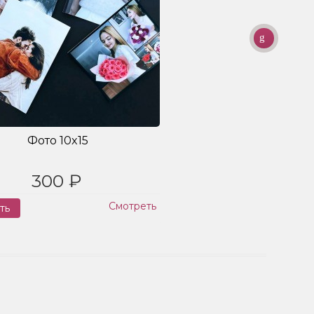
Фото 10x15
300 ₽
Смотреть
ть
Заказ