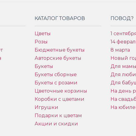
КАТАЛОГ ТОВАРОВ
ПОВОД?
Цветы
1 сентябр
Розы
14 феврал
т
Бюджетные букеты
8 марта
в
Авторские букеты
Новый го
Букеты
Для мам
Букеты сборные
Для люб
Букеты с розами
Для бабу
и
Цветочные корзины
На день 
Коробки с цветами
На свадь
Игрушки
На юбиле
Подарки к цветам
Акции и скидки