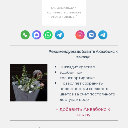
Минимальное
количество заказа
этого товара: 1
Рекомендуем добавить Аквабокс к
заказу:
Выглядит красиво
Удобен при
транспортировке
Позволяет сохранить
целостность и свежесть
цветов
за счет постоянного
доступа к воде
+ добавить Аквабокс к
заказу