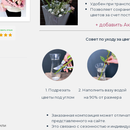
Удобен при трансп
Позволяет сохрани
цветов
за счет пос
+ добавить Ак
Совет по уходу за цв
1. Подрезать
2. Наполнить вазу водой
цветы под углом
на 90% от размера
Заказанная композиция может отличат
представленного на сайте.
или
Это связано с сезонностью и индивиду