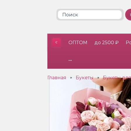
ОПТОМ
до 2500 ₽
Р
•••
Главная
Букеты
Букеты дл
»
»