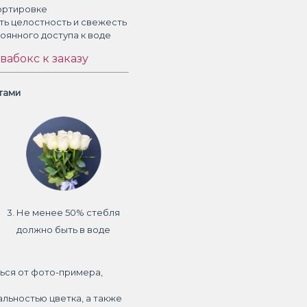
ортировке
ть целостность и свежесть
тоянного доступа к воде
вабокс к заказу
етами
3. Не менее 50% стебля
должно быть в воде
ься от фото-примера,
альностью цветка, а также