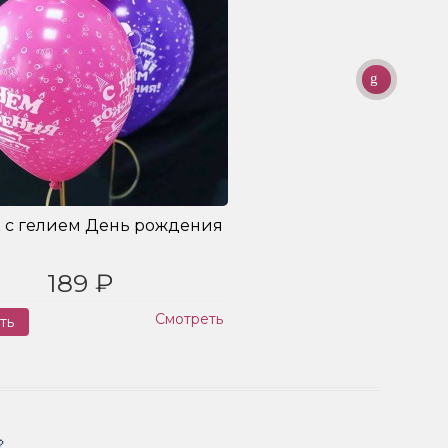
 с гелием День рождения
189 ₽
Смотреть
ть
Заказ
