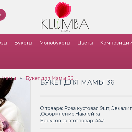
озы
Букеты
Монобукеты
Цветы
Композици
я Мамы
Букет для Мамы 36
»
БУКЕТ ДЛЯ МАМЫ 36
О товаре:
Роза кустовая 9шт, Эвкали
,Оформление,Наклейка
Бонусов за этот товар:
44₽