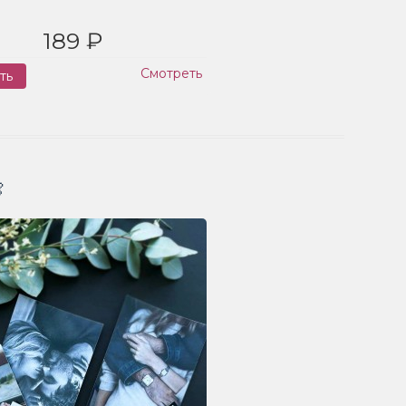
189 ₽
Смотреть
ть
Заказ
