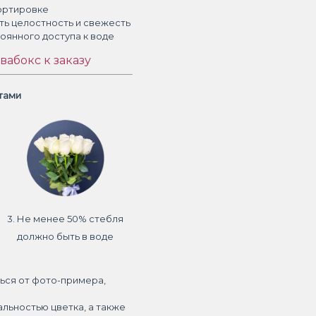
ортировке
ть целостность и свежесть
тоянного доступа к воде
вабокс к заказу
етами
3. Не менее 50% стебля
должно быть в воде
ься от фото-примера,
альностью цветка, а также