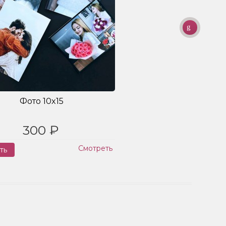
Фото 10x15
300 ₽
Смотреть
ть
Заказ