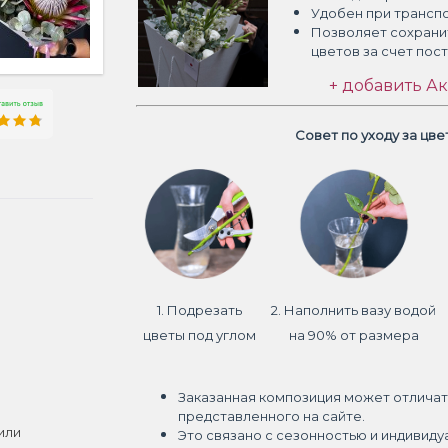
Удобен при трансп
Позволяет сохрани
цветов
за счет пос
+ добавить Ак
Совет по уходу за цв
1. Подрезать
2. Наполнить вазу водой
цветы под углом
на 90% от размера
Заказанная композиция может отличат
представленного на сайте.
или
Это связано с сезонностью и индивиду