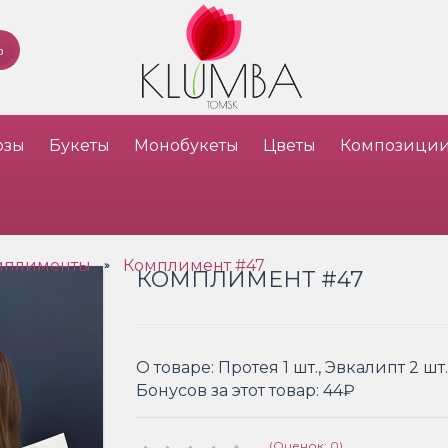
озы
Букеты
Монобукеты
Цветы
Композици
мплименты
Комплимент #47
»
КОМПЛИМЕНТ #47
О товаре:
Протея 1 шт., Эвкалипт 2 ш
Бонусов за этот товар:
44₽
(Оценок: 0)