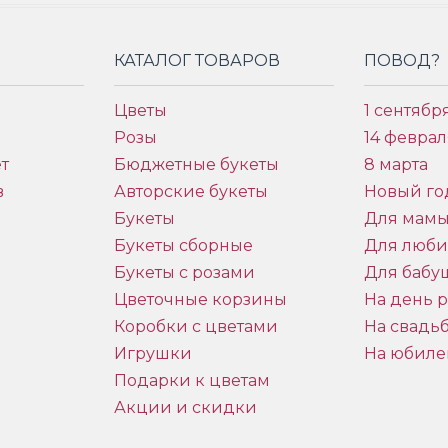
КАТАЛОГ ТОВАРОВ
ПОВОД?
Цветы
1 сентябр
Розы
14 феврал
т
Бюджетные букеты
8 марта
в
Авторские букеты
Новый го
Букеты
Для мам
Букеты сборные
Для люб
Букеты с розами
Для бабу
и
Цветочные корзины
На день 
Коробки с цветами
На свадь
Игрушки
На юбиле
Подарки к цветам
Акции и скидки