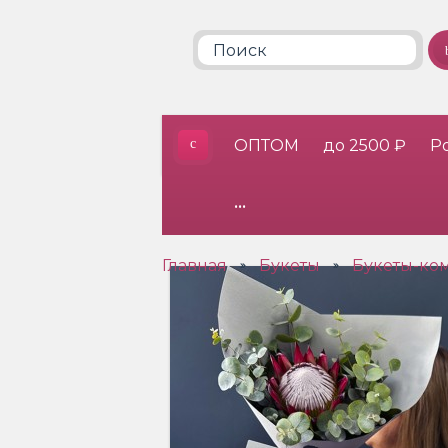
ОПТОМ
до 2500 ₽
Р
•••
Главная
Букеты
Букеты-ко
»
»