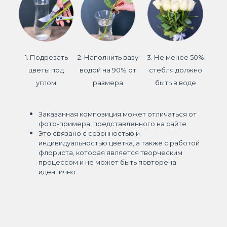
1. Подрезать
2. Наполнить вазу
3. Не менее 50%
цветы под
водой на 90% от
стебля должно
углом
размера
быть в воде
Заказанная композиция может отличаться от
фото-примера, представленного на сайте.
Это связано с сезонностью и
индивидуальностью цветка, а также с работой
флориста, которая является творческим
процессом и не может быть повторена
идентично.