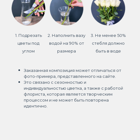
1. Подрезать
2. Наполнить вазу
3. Не менее 50%
цветы под
водой на 90% от
стебля должно
углом
размера
быть в воде
Заказанная композиция может отличаться от
фото-примера, представленного на сайте.
Это связано с сезонностью и
индивидуальностью цветка, а также с работой
флориста, которая является творческим
процессом и не может быть повторена
идентично.