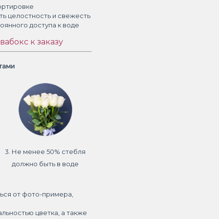
ортировке
ть целостность и свежесть
тоянного доступа к воде
вабокс к заказу
етами
3. Не менее 50% стебля
должно быть в воде
ься от фото-примера,
альностью цветка, а также