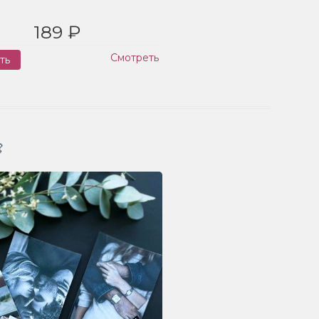
189 ₽
Смотреть
ть
Заказ
