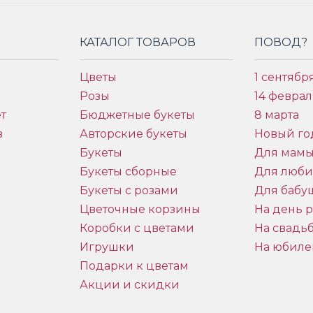
КАТАЛОГ ТОВАРОВ
ПОВОД?
Цветы
1 сентябр
Розы
14 феврал
т
Бюджетные букеты
8 марта
в
Авторские букеты
Новый го
Букеты
Для мам
Букеты сборные
Для люб
Букеты с розами
Для бабу
и
Цветочные корзины
На день 
Коробки с цветами
На свадь
Игрушки
На юбиле
Подарки к цветам
Акции и скидки