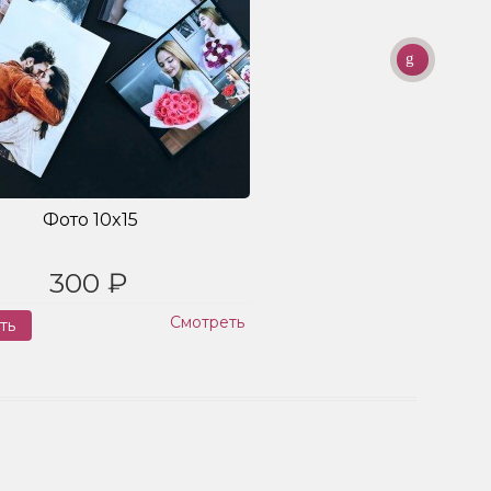
Фото 10x15
300 ₽
Смотреть
ть
Заказ