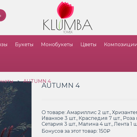
озы
Букеты
Монобукеты
Цветы
Композици
укеты
AUTUMN 4
»
AUTUMN 4
О товаре:
Амариллис 2 шт., Хризанте
Иванхое 3 шт., Краспедия 7 шт., Роза 
Сетария 3 шт., Малина 4 шт., Лента 1 ш
Бонусов за этот товар:
150₽