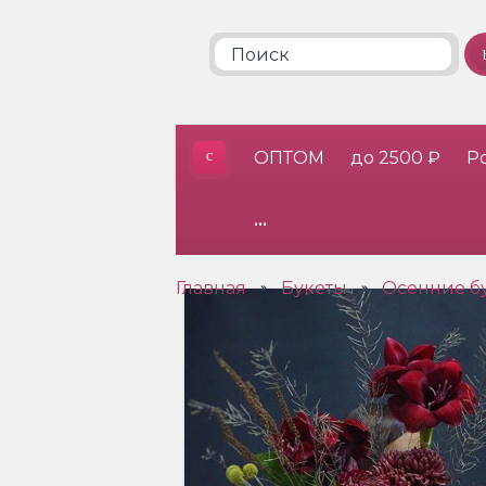
ОПТОМ
до 2500 ₽
Р
•••
Главная
Букеты
Осенние б
»
»