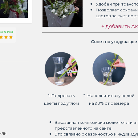
Удобен при трансп
Позволяет сохрани
цветов
за счет пос
+ добавить Ак
Совет по уходу за цв
1. Подрезать
2. Наполнить вазу водой
цветы под углом
на 90% от размера
Заказанная композиция может отличат
представленного на сайте.
или
Это связано с сезонностью и индивиду