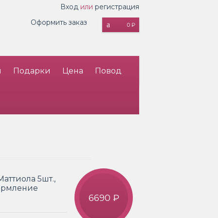
Вход
или
регистрация
Оформить заказ
0 ₽
и
Подарки
Цена
Повод
Маттиола 5шт.,
формление
6690 ₽