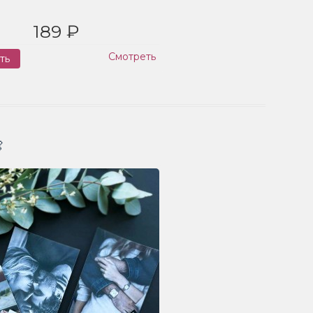
189 ₽
Смотреть
ть
Заказ
