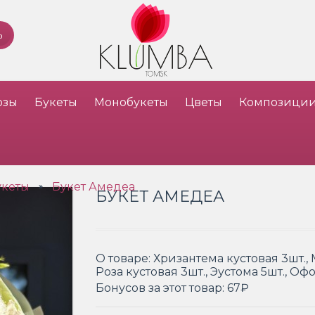
озы
Букеты
Монобукеты
Цветы
Композици
укеты
Букет Амедеа
»
БУКЕТ АМЕДЕА
О товаре:
Хризантема кустовая 3шт., 
Роза кустовая 3шт., Эустома 5шт., О
Бонусов за этот товар:
67₽