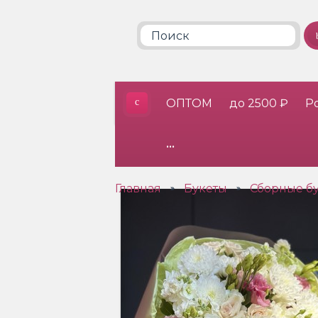
ОПТОМ
до 2500 ₽
Р
•••
Главная
Букеты
Сборные б
»
»