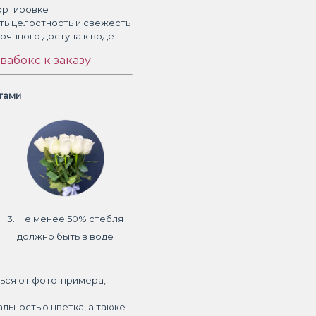
ортировке
ть целостность и свежесть
тоянного доступа к воде
вабокс к заказу
етами
3. Не менее 50% стебля
должно быть в воде
ься от фото-примера,
альностью цветка, а также