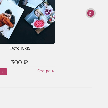
Фото 10x15
300 ₽
Смотреть
ть
Заказ