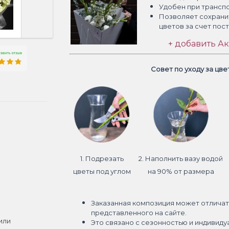
Удобен при трансп
Позволяет сохрани
цветов
за счет пос
+ добавить Ак
Совет по уходу за цв
1. Подрезать
2. Наполнить вазу водой
цветы под углом
на 90% от размера
Заказанная композиция может отличат
представленного на сайте.
или
Это связано с сезонностью и индивиду