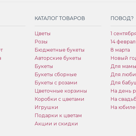
КАТАЛОГ ТОВАРОВ
ПОВОД?
Цветы
1 сентябр
Розы
14 феврал
т
Бюджетные букеты
8 марта
в
Авторские букеты
Новый го
Букеты
Для мам
Букеты сборные
Для люб
Букеты с розами
Для бабу
и
Цветочные корзины
На день 
Коробки с цветами
На свадь
Игрушки
На юбиле
Подарки к цветам
Акции и скидки