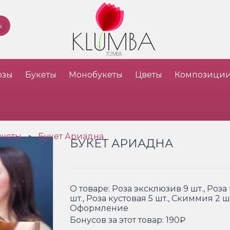
озы
Букеты
Монобукеты
Цветы
Композици
укеты
Букет Ариадна
»
БУКЕТ АРИАДНА
О товаре:
Роза эксклюзив 9 шт., Роз
шт., Роза кустовая 5 шт., Скиммия 2 ш
Оформление
Бонусов за этот товар:
190₽