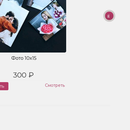
Фото 10x15
300 ₽
Смотреть
ть
Заказ