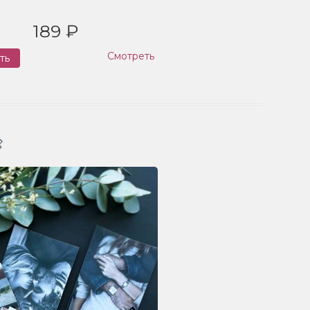
189 ₽
Смотреть
ть
Заказ
