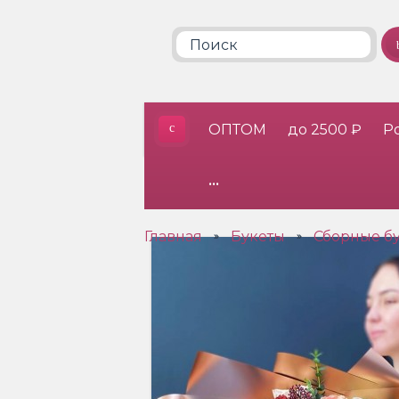
ОПТОМ
до 2500 ₽
Р
•••
Главная
Букеты
Сборные б
»
»