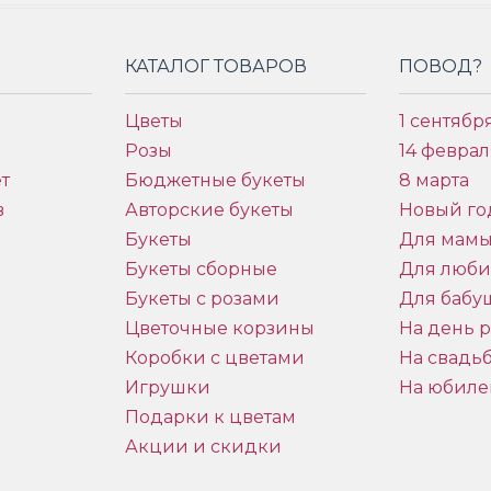
КАТАЛОГ ТОВАРОВ
ПОВОД?
Цветы
1 сентябр
Розы
14 феврал
т
Бюджетные букеты
8 марта
в
Авторские букеты
Новый го
Букеты
Для мам
Букеты сборные
Для люб
Букеты с розами
Для бабу
и
Цветочные корзины
На день 
Коробки с цветами
На свадь
Игрушки
На юбиле
Подарки к цветам
Акции и скидки