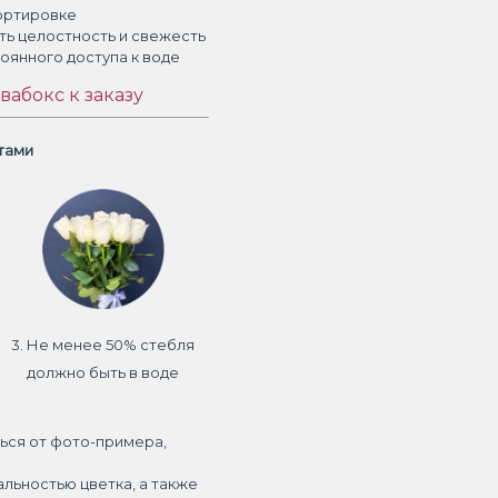
ортировке
ть целостность и свежесть
тоянного доступа к воде
вабокс к заказу
етами
3. Не менее 50% стебля
должно быть в воде
ься от фото-примера,
альностью цветка, а также