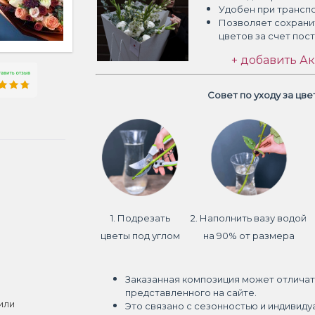
Удобен при трансп
Позволяет сохрани
цветов
за счет пос
+ добавить Ак
Совет по уходу за цв
1. Подрезать
2. Наполнить вазу водой
цветы под углом
на 90% от размера
Заказанная композиция может отличат
представленного на сайте.
или
Это связано с сезонностью и индивиду