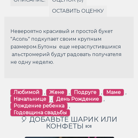
ОСТАВИТЬ ОЦЕНКУ
Невероятно красивый и простой букет
"Асоль" подкупает своим крупным
размером.Бутоны еще нераспустившихся
альстромерий будут радовать получателя
не одну неделю.
Любимой
,
Жене
,
Подруге
,
Маме
,
Начальнице
,
День Рождение
,
Рождение ребенка
,
Годовщина свадьбы
🎈 ДОБАВЬТЕ ШАРИК ИЛИ
КОНФЕТЫ 🍬