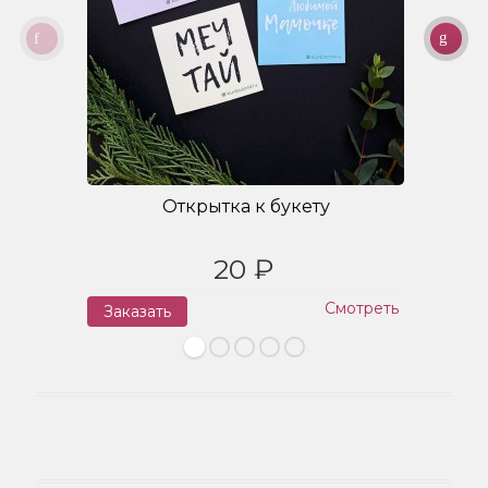
Открытка к букету
20 ₽
Смотреть
Заказать
З