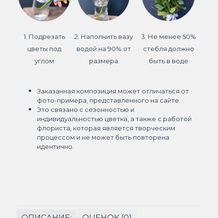
1. Подрезать
2. Наполнить вазу
3. Не менее 50%
цветы под
водой на 90% от
стебля должно
углом
размера
быть в воде
Заказанная композиция может отличаться от
фото-примера, представленного на сайте.
Это связано с сезонностью и
индивидуальностью цветка, а также с работой
флориста, которая является творческим
процессом и не может быть повторена
идентично.
ОПИСАНИЕ:
ОЦЕНОК (0)