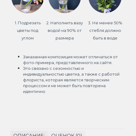
1. Подрезать
2. Наполнить вазу
3. Не менее 50%
цветы под
водой на 90% от
стебля должно
углом
размера
быть в воде
Заказанная композиция может отличаться от
фото-примера, представленного на сайте.
Это связано с сезонностью и
индивидуальностью цветка, а также с работой
флориста, которая является творческим
процессом и не может быть повторена
идентично.
ОПИСАНИЕ:
ОЦЕНОК (0)