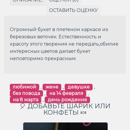
ОСТАВИТЬ ОЦЕНКУ
Огромный букет в плетеном каркасе из
березовых веточек. Естественность и
красоту этого творения не передать,обилие
интересных цветов делает букет
неповторимо прекрасным.
любимой
,
жене
,
девушке
,
без повода
,
на 14 февраля
,
на 8 марта
,
день рождения
🎈 ДОБАВЬТЕ ШАРИК ИЛИ
КОНФЕТЫ 🍬