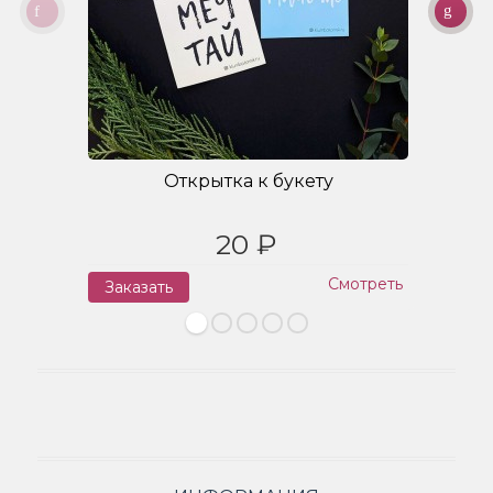
Открытка к букету
20 ₽
Смотреть
Заказать
З