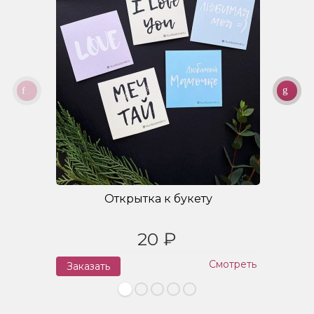
Открытка к букету
20 ₽
Смотреть
Заказать
З