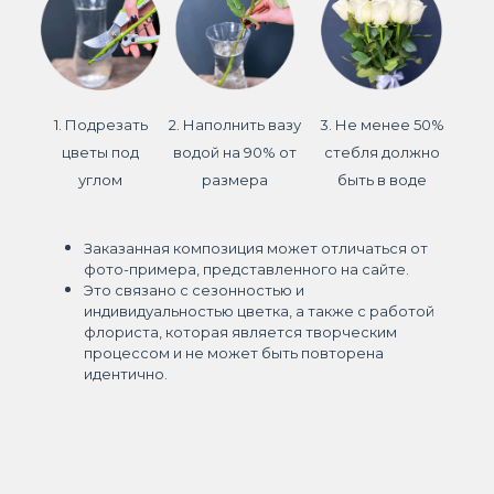
1. Подрезать
2. Наполнить вазу
3. Не менее 50%
цветы под
водой на 90% от
стебля должно
углом
размера
быть в воде
Заказанная композиция может отличаться от
фото-примера, представленного на сайте.
Это связано с сезонностью и
индивидуальностью цветка, а также с работой
флориста, которая является творческим
процессом и не может быть повторена
идентично.