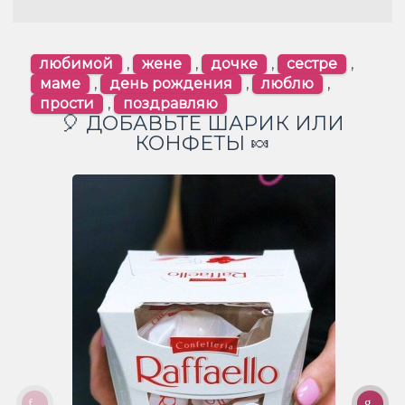
любимой
,
жене
,
дочке
,
сестре
,
маме
,
день рождения
,
люблю
,
прости
,
поздравляю
🎈 ДОБАВЬТЕ ШАРИК ИЛИ
КОНФЕТЫ 🍬