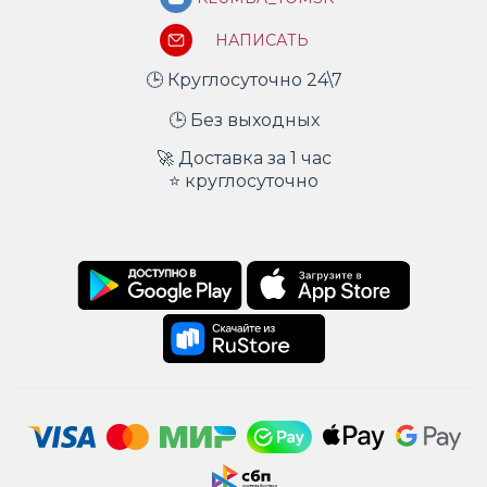
НАПИСАТЬ
🕒 Круглосуточно 24\7
🕒 Без выходных
🚀 Доставка за 1 час
⭐ круглосуточно