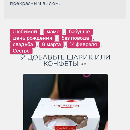
прекрасным видом.
Любимой
,
маме
,
бабушке
,
день рождения
,
без повода
,
свадьба
,
8 марта
,
14 февраля
,
Сестре
🎈 ДОБАВЬТЕ ШАРИК ИЛИ
КОНФЕТЫ 🍬