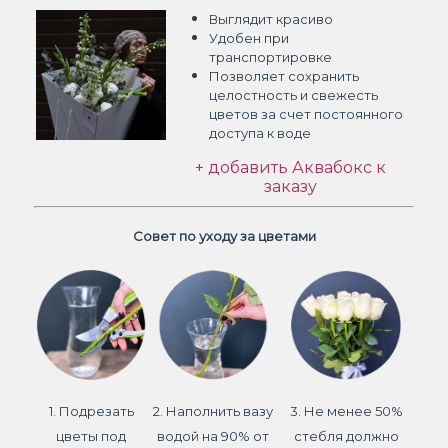
Выглядит красиво
Удобен при
транспортировке
Позволяет сохранить
целостность и свежесть
цветов
за счет постоянного
доступа к воде
+ добавить Аквабокс к
заказу
Совет по уходу за цветами
1. Подрезать
2. Наполнить вазу
3. Не менее 50%
цветы под
водой на 90% от
стебля должно